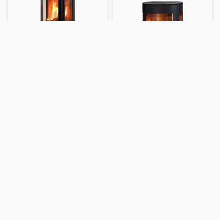
Stålkaminer
Vägghängda kaminer
Aduro 9.3 LUX
Aduro 9.4
24 290 kr
21 990 kr
Energiklass: A
Energiklass: A
Effekt: 8 kW
Effekt: 8 kW