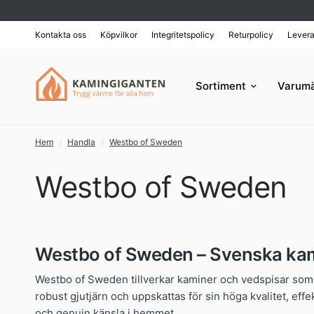
Kontakta oss
Köpvilkor
Integritetspolicy
Returpolicy
Levera
Sortiment
Varum
Hem
/
Handla
/
Westbo of Sweden
Westbo of Sweden
Westbo of Sweden – Svenska kami
Westbo of Sweden tillverkar kaminer och vedspisar som 
robust gjutjärn och uppskattas för sin höga kvalitet, eff
och genuin känsla i hemmet.