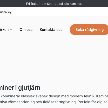
Fri frakt inom Sverige på alla kaminer.
nspolicy
ärken
Om oss
Kontakta oss
Boka rådgivning
ner i gjutjärn
kombinerar klassisk svensk design med modern teknik. Kaminern
ektiva värmespridning och tidlösa formgivning. Perfekt för dig s